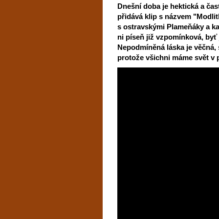
Dnešní doba je hektická a ča
přidává klip s názvem "Modlitb
s ostravskými Plameňáky a ka
ni píseň již vzpomínková, byť j
Nepodmíněná láska je věčná, 
protože všichni máme svět v 