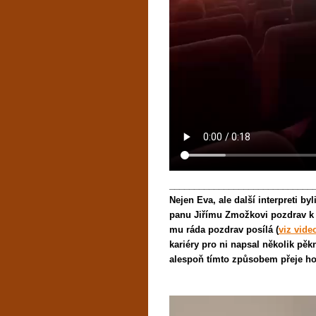
_____________________________
Nejen Eva, ale další interpreti by
panu Jiřímu Zmožkovi pozdrav k j
mu ráda pozdrav posílá (
viz vide
kariéry pro ni napsal několik pěk
alespoň tímto způsobem přeje ho