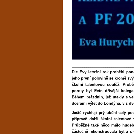
_____________________________
Dle Evy letošní rok proběhl pon
jeho první polovině se kromě svý
školní talentovou soutěž. Prob
poroty byl Evin dřívější koleg
Během prázdnin, jež utekly s vel
dcerami výlet do Londýna, viz dvě
Ještě rychleji prý uběhl celý po
přípravě další školní talentové
Průběžně také něco málo hude
částečně rekonstruovala byt a s 