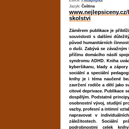
Edice:
Pedagogika
Jazyk:
Čeština
www.nejlepsiceny.cz/k
skolstvi
Záměrem publikace je přiblíži
souvislosti s dalšími důleži
původ humanitárních činnost
o duši. Zabývá se závažným f
příčinu domácího násilí spoj
syndromu ADHD. Kniha uvádí 
kyberšikanu, klady a zápory 
sociální a speciální pedagog
knihy je i téma naučené b
zavržení rodiče a dětí jako 
citové deprivace. Publikace s
dospělým. Podstatné principy
osobnostní vývoj, studijní pr
vazby, profesní a intimní vzta
napravovat v individuálníc
záležitostech. Sociální 
podrobnostmi celek knihy