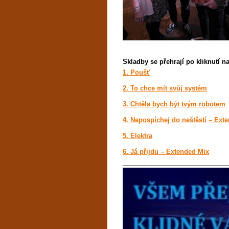
Skladby se přehrají po kliknutí n
1. Poušť
2. To chce mít svůj systém
3. Chtěla bych být tvým robotem
4. Nepospíchej do neštěstí – Ext
5. Elektra
6. Já přijdu – Extended Mix
_____________________________