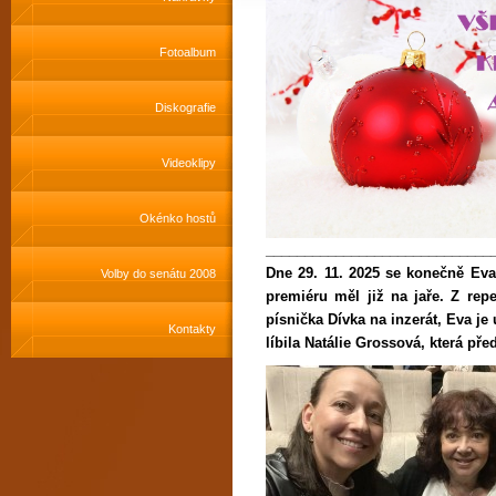
Fotoalbum
Diskografie
Videoklipy
Okénko hostů
_____________________________
Dne 29. 11. 2025 se konečně Eva 
Volby do senátu 2008
premiéru měl již na jaře. Z rep
písnička Dívka na inzerát, Eva je
Kontakty
líbila Natálie Grossová, která př