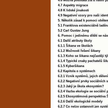
4.6 Možná podstata zla u násilí 
4.7 Aspekty migrace
4.8 K lidské jinakosti
4.9 Negativní vzory pro naši ident
5. Několik zásad k pomoci oběte
5.1 Franklova existenciálně laděn
5.2 Carl Gustav Jung
6. Pomoc i jedinému dítěti se ná
6.1 Další atributy školy
6.1.1 Šikana ve školách
6.1.2 Možnosti řešení šikany
6.1.3 Koho se šikana nejčastěji tý
6.1.4 Typické znaky pachatelů ši
6.1.5 Kyberšikana
6.2 Kapitola o systémech
6.2.1 Vznik systémů, jejich dělení
6.2.2 Negativní prvky sociálních
6.2.3 Jaký je škola ekosystém?
6.2.4 Vazba ekologie se sociální 
6.2.5 Ekosystémová perspektiva Š
6.2.6 Další ekologické modely
6.2.7 Co nelze ustanovit jen sys