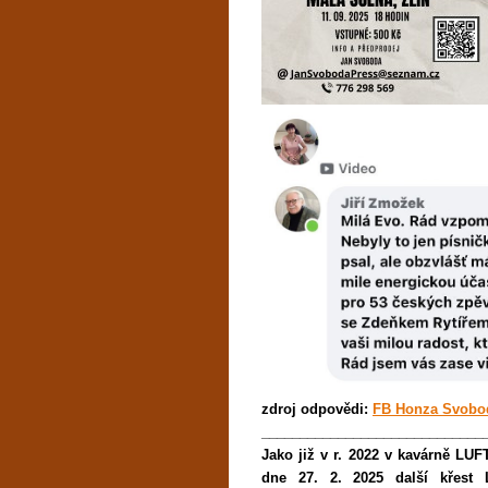
zdroj odpovědi:
FB Honza Svobo
_____________________________
Jako již v r. 2022 v kavárně LUF
dne 27. 2. 2025 další křest