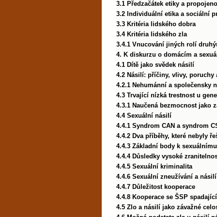
3.1 Předzačátek etiky a propojenos
3.2 Individuální etika a sociální 
3.3 Kritéria lidského dobra
3.4 Kritéria lidského zla
3.4.1 Vnucování jiných rolí dru
4. K diskurzu o domácím a sexuál
4.1 Dítě jako svědek násilí
4.2 Násilí: příčiny, vlivy, poruchy
4.2.1 Nehumánní a společensky n
4.3 Trvající nízká trestnost u gen
4.3.1 Naučená bezmocnost jako z
4.4 Sexuální násilí
4.4.1 Syndrom CAN a syndrom C
4.4.2 Dva příběhy, které nebyly ř
4.4.3 Základní body k sexuálním
4.4.4 Důsledky vysoké zranitelnos
4.4.5 Sexuální kriminalita
4.4.6 Sexuální zneužívání a násilí
4.4.7 Důležitost kooperace
4.4.8 Kooperace se ŠSP spadají
4.5 Zlo a násilí jako závažné cel