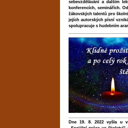
sebevzdělávání a dalším lek
konferencích, seminářích. O
žákovských talentů pro školn
jejích autorských písní vzni
spolupracuje s hudebním ara
__________________________
__________________________
Dne 19. 8. 2022 vyšla u v
„Sociální práce ve školství“