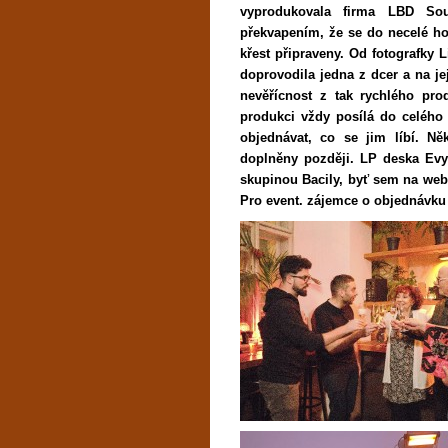
vyprodukovala firma LBD S
překvapením, že se do necelé ho
křest připraveny. Od fotografky L
doprovodila jedna z dcer a na je
nevěřícnost z tak rychlého pr
produkci vždy posílá do celého
objednávat, co se jim líbí. N
doplněny později. LP deska Evy 
skupinou Bacily, byť sem na web 
Pro event. zájemce o objednávku 