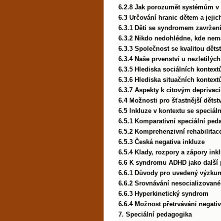
6.2.8 Jak porozumět systémům v 
6.3 Určování hranic dětem a jeji
6.3.1 Děti se syndromem zavržení
6.3.2 Nikdo nedohlédne, kde nem
6.3.3 Společnost se kvalitou děts
6.3.4 Naše prvenství u nezletilých
6.3.5 Hlediska sociálních kontext
6.3.6 Hlediska situačních kontext
6.3.7 Aspekty k citovým deprivac
6.4 Možnosti pro šťastnější dětstv
6.5 Inkluze v kontextu se speciá
6.5.1 Komparativní speciální ped
6.5.2 Komprehenzivní rehabilitac
6.5.3 Česká negativa inkluze
6.5.4 Klady, rozpory a zápory ink
6.6 K syndromu ADHD jako další p
6.6.1 Důvody pro uvedený výzku
6.6.2 Srovnávání nesocializovan
6.6.3 Hyperkinetický syndrom
6.6.4 Možnost přetrvávání negati
7. Speciální pedagogika