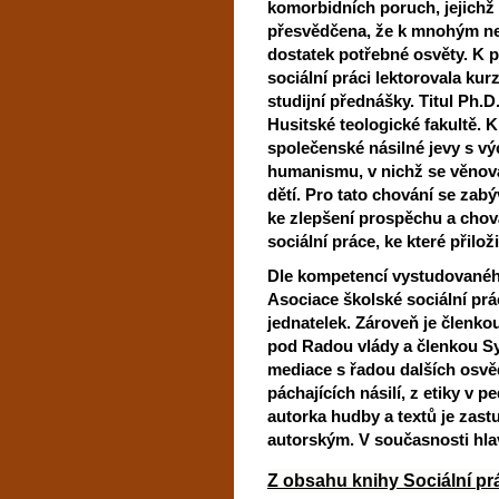
komorbidních poruch, jejichž 
přesvědčena, že k mnohým n
dostatek potřebné osvěty. K 
sociální práci lektorovala kurz
studijní přednášky. Titul Ph.D
Husitské teologické fakultě. K
společenské násilné jevy s vý
humanismu, v nichž se věnova
dětí. Pro tato chování se zab
ke zlepšení prospěchu a chov
sociální práce, ke které přilo
Dle kompetencí vystudovaného 
Asociace školské sociální prác
jednatelek. Zároveň je členko
pod Radou vlády a členkou Sy
mediace s řadou dalších osvěd
páchajících násilí, z etiky v 
autorka hudby a textů je za
autorským. V současnosti hla
Z obsahu knihy Sociální prá