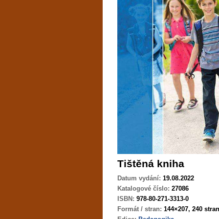
Tištěná kniha
Datum vydání:
19.08.2022
Katalogové číslo:
27086
ISBN:
978-80-271-3313-0
Formát / stran:
144×207, 240 stra