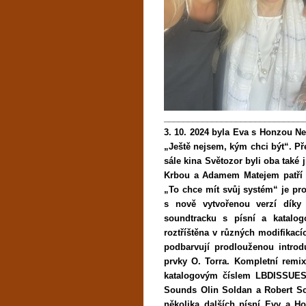
_____________________________
3. 10. 2024 byla Eva s Honzou N
„Ještě nejsem, kým chci být“. Př
sále kina Světozor byli oba také
Krbou a Adamem Matejem patří 
„To chce mít svůj systém“ je pr
s nově vytvořenou verzí díky
soundtracku s písní a katalo
roztříštěna v různých modifikací
podbarvují prodlouženou intro
prvky O. Torra. Kompletní remi
katalogovým číslem LBDISSUES0
Sounds Olin Soldan a Robert Sch
několika dalších písní Evy a H