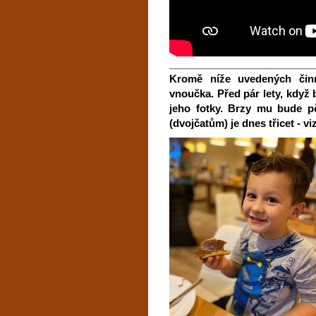
__________________________
Kromě níže uvedených čin
vnoučka. Před pár lety, když
jeho fotky. Brzy mu bude pět
(dvojčatům) je dnes třicet - vi