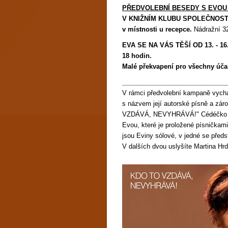
PŘEDVOLEBNÍ BESEDY S EVOU
V KNIŽNÍM KLUBU SPOLEČNOSTI 
v místnosti u recepce.
Nádražní 32
EVA SE NA VÁS TĚŠÍ OD 13. - 16. 
18 hodin.
Malé překvapení pro všechny účas
_____________________________
V rámci předvolební kampaně vychá
s názvem její autorské písně a zá
VZDÁVÁ, NEVYHRÁVÁ!" Cédéčko ob
Evou, které je proložené písničkam
jsou Eviny sólové, v jedné se před
V dalších dvou uslyšíte Martina Hrd