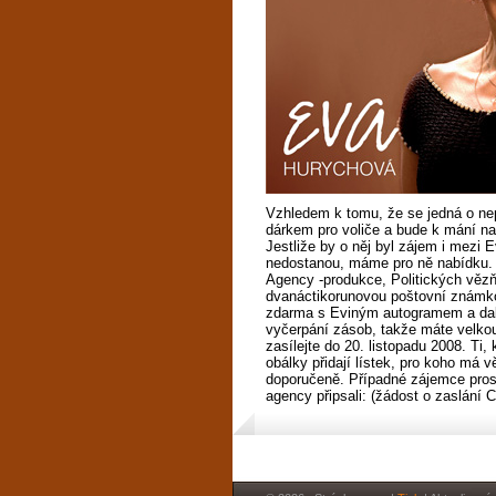
Vzhledem k tomu, že se jedná o nep
dárkem pro voliče a bude k mání na
Jestliže by o něj byl zájem i mezi 
nedostanou, máme pro ně nabídku. Z
Agency -produkce, Politických věz
dvanáctikorunovou poštovní známko
zdarma s Eviným autogramem a dalš
vyčerpání zásob, takže máte velkou 
zasílejte do 20. listopadu 2008. Ti,
obálky přidají lístek, pro koho má
doporučeně. Případné zájemce pros
agency připsali: (žádost o zaslání