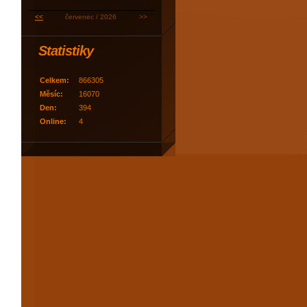
<<
červenec / 2026
>>
Statistiky
Celkem:
866305
Měsíc:
16070
Den:
394
Online:
4