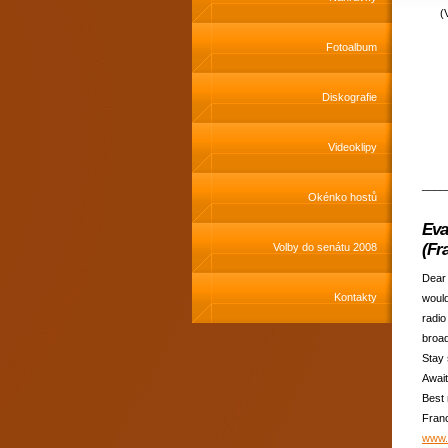
(
Fotoalbum
Diskografie
Videoklipy
____
Okénko hostů
Eva
(Fr
Volby do senátu 2008
Dear 
Kontakty
would
radio
broad
Stay 
Await
Best 
Fran
www.