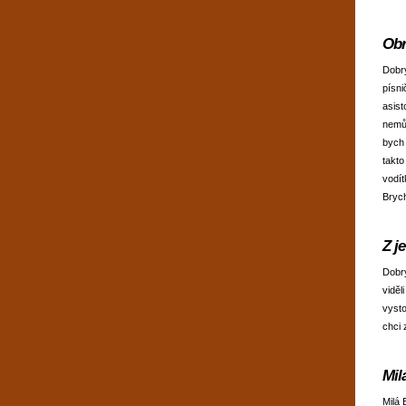
Obr
Dobrý
písni
asist
nemůž
bych 
takto
vodít
Brych
Z j
Dobr
viděl
vysto
chci
Mil
Milá 