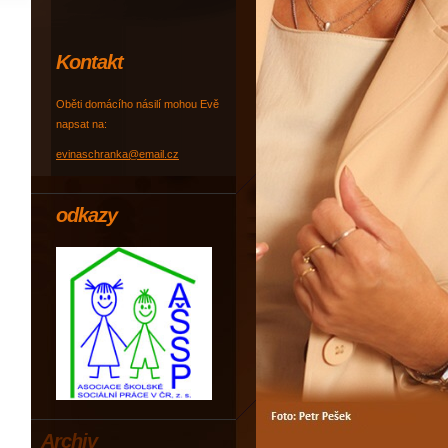
Kontakt
Oběti domácího násilí mohou Evě
napsat na:
evinaschranka@email.cz
odkazy
Archiv