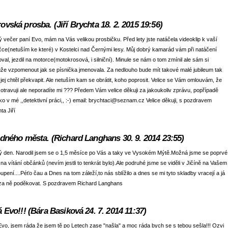
ovská prosba. (Jiří Brychta 18. 2. 2015 19:56)
 večer paní Evo, mám na Vás velikou prosbičku. Před lety jste natáčela videoklip k vaší
čce(netuším ke které) v Kostelci nad Černými lesy. Můj dobrý kamarád vám při natáčení
oval, jezdil na motorce(motokrosová, i silniční). Minule se nám o tom zmínil ale sám si
e vzpomenout jak se písnička jmenovala. Za nedlouho bude mít takové malé jubileum tak
jej chtěl překvapit. Ale netuším kam se obrátit, koho poprosit. Velice se Vám omlouvám, že
 otravuji ale neporadíte mi ??? Předem Vám velice děkuji za jakoukoliv zprávu, popřípadě
ko v mé ,,detektivní práci,, :-) email: brychtaci@seznam.cz Velice děkuji, s pozdravem
ta Jiří
edného města. (Richard Langhans 30. 9. 2014 23:55)
ý den. Narodil jsem se o 1,5 měsíce po Vás a taky ve Vysokém Mýtě.Možná jsme se poprvé
i na vítání občánků (nevím jestli to tenkrát bylo).Ale podruhé jsme se viděli v Jičíně na Vašem
upení....Péťo čau a Dnes na tom záleží,to nás sblížilo a dnes se mi tyto skladby vracejí a já
 za ně poděkovat. S pozdravem Richard Langhans
á Evo!!! (Bára Basiková 24. 7. 2014 11:37)
Evo, jsem ráda že jsem tě po Letech zase "našla" a moc ráda bych se s tebou sešla!!! Ozvi