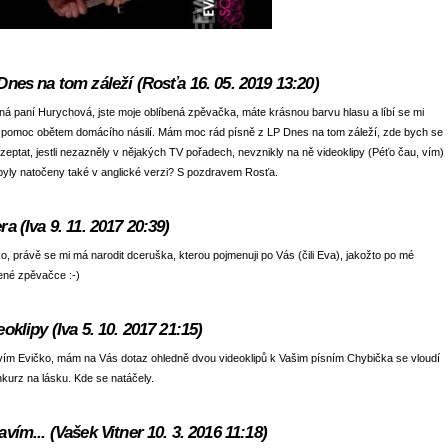
Dnes na tom záleží (Rosťa 16. 05. 2019 13:20)
á paní Hurychová, jste moje oblíbená zpěvačka, máte krásnou barvu hlasu a líbí se mi
 pomoc obětem domácího násilí. Mám moc rád písně z LP Dnes na tom záleží, zde bych se
 zeptat, jestli nezazněly v nějakých TV pořadech, nevznikly na ně videoklipy (Péťo čau, vím)
byly natočeny také v anglické verzi? S pozdravem Rosťa.
ra (Iva 9. 11. 2017 20:39)
o, právě se mi má narodit dceruška, kterou pojmenuji po Vás (čili Eva), jakožto po mé
ené zpěvačce :-)
eoklipy (Iva 5. 10. 2017 21:15)
ím Evičko, mám na Vás dotaz ohledně dvou videoklipů k Vašim písním Chybička se vloudí
kurz na lásku. Kde se natáčely.
avím... (Vašek Vitner 10. 3. 2016 11:18)