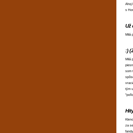
Ahoj 
s Hon
Už 
Milá 
:) 
Milá 
piesn
som t
spôso
vraci
tým u
"poři
Hit
Kleno
za se
fandy