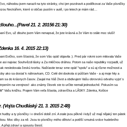
Evo, náhodou jsem narazil na tyto stránky, chci jen pozdravit a poděkovat za Vaše písničky
zou Neckářem, které si občas pustím v autě, i po letech je mám rád....
dlouho...(Pavel 21. 2. 20156 21:30)
paní Evo, už dlouho jsem Vám nenapsal, že jste krásná a že Vám to stále moc sluší!
(Zdenka 16. 4. 2015 22:13)
pani Evičko, som šťastná, že som Vás opäť objavila :). Pred pár rokmi som milovala Vaše
e asi najviac Souhvězdi lásky a Za mléčnou dráhou. Potom sa naše republiky rozpadli, už
ak nesledovala českú tvorbu. Našťastie teraz sme opäť "spolu" a sú aj rôzne možnosti a
by ako sa dostať k náhravkam, CD. Celé dni dookola si púšťam Vaše - a aj moje hity a
am sa do krásnych časov. Zaujal ma Váš život a obdivujem Vašu obrovskú odvahu vyjsť s
trpením na verejnosť- ako známy človek ste to určite nemali jednoduché. Pokusím sa
diť" Vašu knižku. Prajem Vám veľa šťastia, zdravíčka a LǍSKY. Zdenka, Košice
y. (Vojta Chudláský 21. 3. 2015 2:48)
t hudby a ty písničky i v dnešní době zní. A stale jsou pěkné i když už mají nějaký ten pátek
bou. Moc díky za ně. Jsou to písničky mého dětství a potěší smutná srdce hudebního
. A přeji zdraví a spoustu štestí.