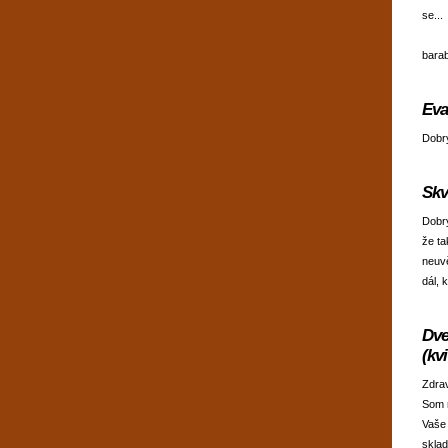
se...
bara
Eva
Dobrý
Skv
Dobrý
že ta
neuvě
dál, 
Dve
(kv
Zdra
Som 
Vaše 
skla