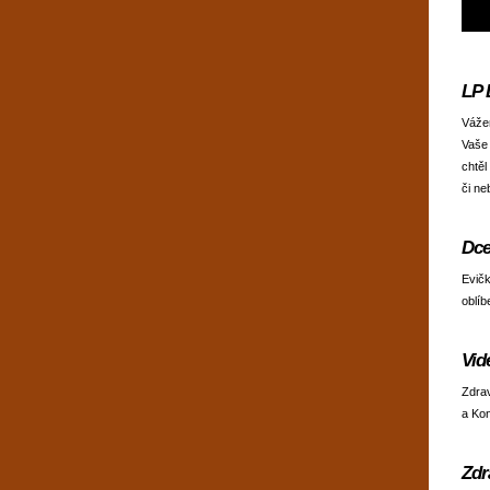
LP 
Vážen
Vaše
chtěl
či ne
Dce
Evičk
oblíb
Vid
Zdrav
a Kon
Zdr