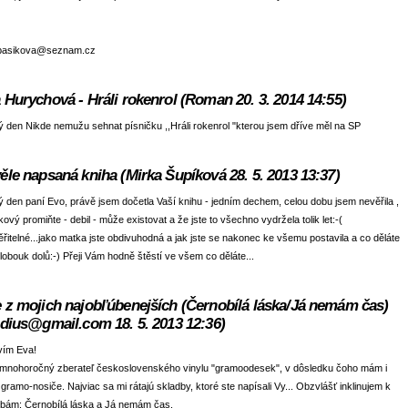
basikova@seznam.cz
 Hurychová - Hráli rokenrol (Roman 20. 3. 2014 14:55)
 den Nikde nemužu sehnat písničku ,,Hráli rokenrol "kterou jsem dříve měl na SP
ěle napsaná kniha (Mirka Šupíková 28. 5. 2013 13:37)
 den paní Evo, právě jsem dočetla Vaší knihu - jedním dechem, celou dobu jsem nevěřila ,
kový promiňte - debil - může existovat a že jste to všechno vydržela tolik let:-(
řitelné...jako matka jste obdivuhodná a jak jste se nakonec ke všemu postavila a co děláte
klobouk dolů:-) Přeji Vám hodně štěstí ve všem co děláte...
 z mojich najobľúbenejších (Černobílá láska/Já nemám čas)
idius@gmail.com 18. 5. 2013 12:36)
vím Eva!
mnohoročný zberateľ československého vinylu "gramoodesek", v dôsledku čoho mám i
gramo-nosiče. Najviac sa mi rátajú skladby, ktoré ste napísali Vy... Obzvlášť inklinujem k
dbám: Černobílá láska a Já nemám čas.