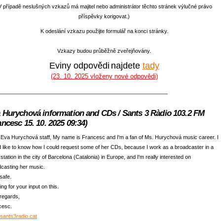
V případě neslušných vzkazů má majitel nebo administrátor těchto stránek výlučné právo
příspěvky korigovat.)
K odeslání vzkazu použijte formulář na konci stránky.
Vzkazy budou průběžně zveřejňovány.
Eviny odpovědi
najdete
tady
(23. 10. 2025 vloženy nové odpovědi)
_________________________________________________________
 Hurychová information and CDs / Sants 3 Ràdio 103.2 FM
ancesc 15. 10. 2025 09:34)
Eva Hurychová staff, My name is Francesc and I'm a fan of Ms. Hurychová music career. I
 like to know how I could request some of her CDs, because I work as a broadcaster in a
 station in the city of Barcelona (Catalonia) in Europe, and I'm really interested on
casting her music.
safe.
ing for your input on this.
regards,
cesc.
sants3radio.cat