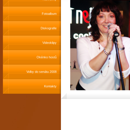
Fotoalbum
Diskografie
Videoklipy
Okénko hostů
Volby do senátu 2008
Kontakty