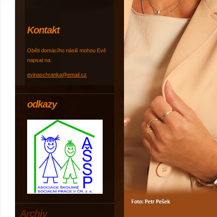
Kontakt
Oběti domácího násilí mohou Evě
napsat na:
evinaschranka@email.cz
odkazy
Archiv