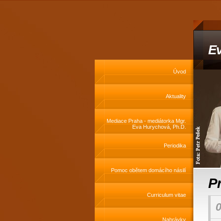
Ev
Úvod
Aktuality
Mediace Praha - mediátorka Mgr.
Eva Hurychová, Ph.D.
Periodika
Pomoc obětem domácího násilí
Pr
Curriculum vitae
0
Nahrávky