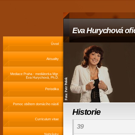
Eva Hurychová ofic
Úvod
Aktuality
Mediace Praha - mediátorka Mgr.
Eva Hurychová, Ph.D.
Periodika
Pomoc obětem domácího násilí
Historie
Curriculum vitae
39
Nahrávky