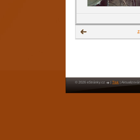
Z
© 2026 eStránky.cz
|
Tisk
|
Aktualizován