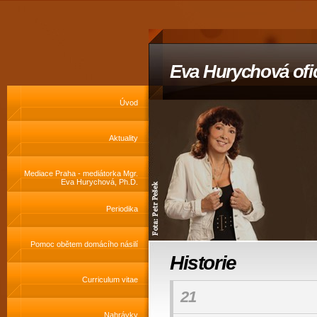
Eva Hurychová ofic
Úvod
Aktuality
Mediace Praha - mediátorka Mgr.
Eva Hurychová, Ph.D.
Periodika
Pomoc obětem domácího násilí
Historie
Curriculum vitae
21
Nahrávky