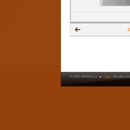
Z
© 2026 eStránky.cz
|
Tisk
|
Aktualizován