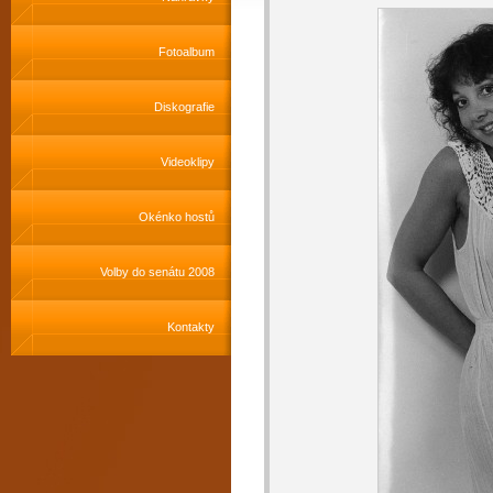
Fotoalbum
Diskografie
Videoklipy
Okénko hostů
Volby do senátu 2008
Kontakty