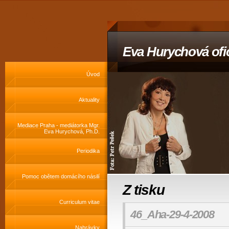
Eva Hurychová ofic
Úvod
Aktuality
Mediace Praha - mediátorka Mgr.
Eva Hurychová, Ph.D.
Periodika
Pomoc obětem domácího násilí
Z tisku
Curriculum vitae
46_Aha-29-4-2008
Nahrávky