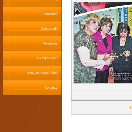
Fotoalbum
Diskografie
Videoklipy
Okénko hostů
Volby do senátu 2008
Kontakty
Z