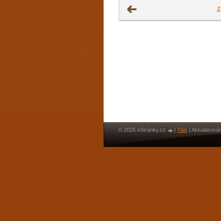
Z
© 2026 eStránky.cz
|
Tisk
|
Aktualizován