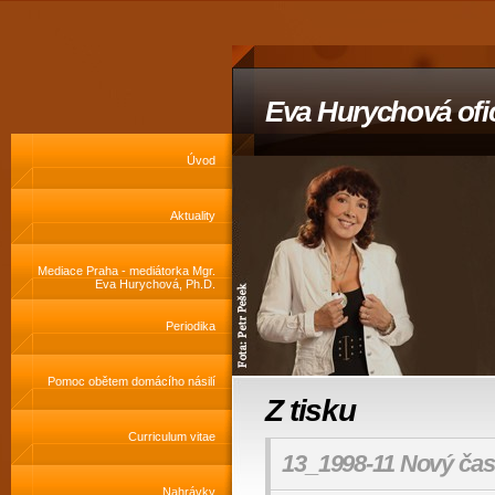
Eva Hurychová ofic
Úvod
Aktuality
Mediace Praha - mediátorka Mgr.
Eva Hurychová, Ph.D.
Periodika
Pomoc obětem domácího násilí
Z tisku
Curriculum vitae
13_1998-11 Nový čas
Nahrávky