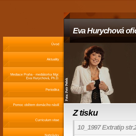
Eva Hurychová ofic
Úvod
Aktuality
Mediace Praha - mediátorka Mgr.
Eva Hurychová, Ph.D.
Periodika
Pomoc obětem domácího násilí
Z tisku
Curriculum vitae
10_1997 Extratip str.
Nahrávky