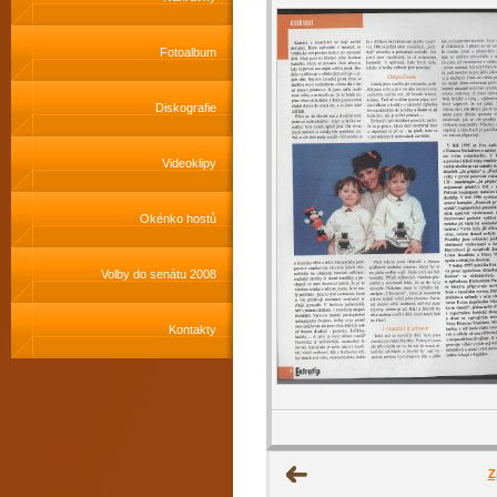
Fotoalbum
Diskografie
Videoklipy
Okénko hostů
Volby do senátu 2008
Kontakty
Z